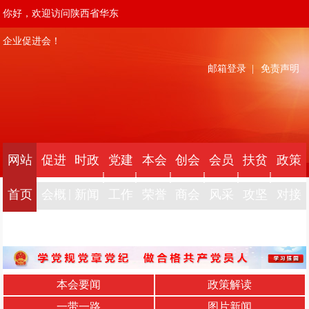
你好，欢迎访问陕西省华东
企业促进会！
邮箱登录
|
免责声明
网站
促进
时政
党建
本会
创会
会员
扶贫
政策
首页
会概
新闻
工作
荣誉
商会
风采
攻坚
对接
况
本会要闻
政策解读
一带一路
图片新闻