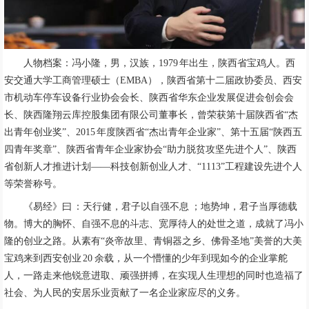
人物档案：冯小隆，男，汉族，1979 年出生，陕西省宝鸡人。西
安交通大学工商管理硕士（EMBA），陕西省第十二届政协委员、西安
市机动车停车设备行业协会会长、陕西省华东企业发展促进会创会会
长、陕西隆翔云库控股集团有限公司董事长，曾荣获第十届陕西省“杰
出青年创业奖”、2015 年度陕西省“杰出青年企业家”、第十五届“陕西五
四青年奖章”、陕西省青年企业家协会“助力脱贫攻坚先进个人”、陕西
省创新人才推进计划——科技创新创业人才、“1113”工程建设先进个人
等荣誉称号。
《易经》曰 ：天行健，君子以自强不息 ；地势坤，君子当厚德载
物。博大的胸怀、自强不息的斗志、宽厚待人的处世之道，成就了冯小
隆的创业之路。从素有“炎帝故里、青铜器之乡、佛骨圣地”美誉的大美
宝鸡来到西安创业 20 余载，从一个懵懂的少年到现如今的企业掌舵
人，一路走来他锐意进取、顽强拼搏，在实现人生理想的同时也造福了
社会、为人民的安居乐业贡献了一名企业家应尽的义务。