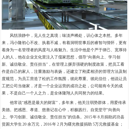
风恬浪静中，见人生之真境；味淡声稀处，识心体之本然。多年
来，冯小隆初心不改、执着不减，有着洞明世事后的睿智与情怀，更有
着身为一名管理者的风度与人格魅力。生活中他是个严于律己、宽厚待
人的人，他在企业文化里注入了儒家思想，倡导“向善向上、学习创
新、诚信敬业、责任担当”，在管理上摒弃强硬的制度政策，把员工看
作是自己的家人，注重激励与表扬，还建立了刚柔相济的管理方法及制
度规范，为员工营造了松的工作氛围，彼此尊重、彼此信任，他说让员
工把公司当做家，才是一个企业运营的成功之处，公司能有今天的成
果，不是自己一个人之力，是全体隆翔人共同努力的结果。
他常说“感恩是最大的财富”，多年来，他关注弱势群体，用爱传承
美德。把感恩、孝道、慈善记在心中，积极践行。自觉坚守“向善向
上、学习创新、诚信敬业、责任担当”的信条。2015 年 8 月捐助武功县
贫困大学生 20 余万元，2016 年 2 月为曙光救援捐助 5万元救援基金 ；