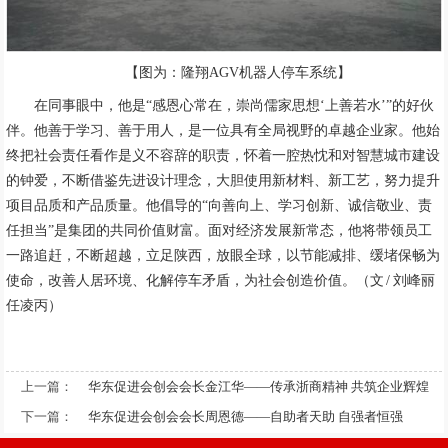
【图为：隆翔AGV机器人停车系统】
在同事眼中，他是“感恩心常在，崇尚儒家思想‘上善若水’”的好伙
伴。他善于学习、善于用人，是一位具有全局视野的卓越企业家。他始
终把社会责任看作是义不容辞的职责，怀着一腔热忱和对智慧城市建设
的钟爱，不断借鉴先进设计理念，大胆使用新材料、新工艺，努力提升
项目品质和产品质量。他倡导的“向善向上、学习创新、诚信敬业、责
任担当”是集团的共同价值财富。面对经济发展新常态，他将带领员工
一路追赶，不断超越，立足陕西，放眼全球，以节能减排、缓堵保畅为
使命，改善人居环境、化解停车矛盾，为社会创造价值。（文 / 刘峰丽
任凌丙）
上一篇：
华东促进会创会会长金江华——传承浙商精神 共筑企业辉煌
下一篇：
华东促进会创会会长周恩德——自助者天助 自强者恒强