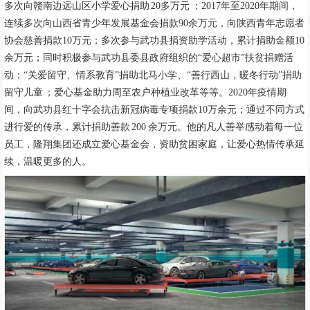
多次向赣南边远山区小学爱心捐助 20多万元 ；2017年至2020年期间，
连续多次向山西省青少年发展基金会捐款90余万元，向陕西青年志愿者
协会慈善捐款10万元；多次参与武功县捐资助学活动，累计捐助金额10
余万元；同时积极参与武功县委县政府组织的“爱心超市”扶贫捐赠活
动；“关爱留守、情系教育”捐助北马小学、“善行西山，暖冬行动”捐助
留守儿童 ；爱心基金助力周至农户种植业改革等等。2020年疫情期
间，向武功县红十字会抗击新冠病毒专项捐款10万余元；通过不同方式
进行爱的传承，累计捐助善款 200 余万元。他的凡人善举感动着每一位
员工，隆翔集团还成立爱心基金会，资助贫困家庭，让爱心热情传承延
续，温暖更多的人。