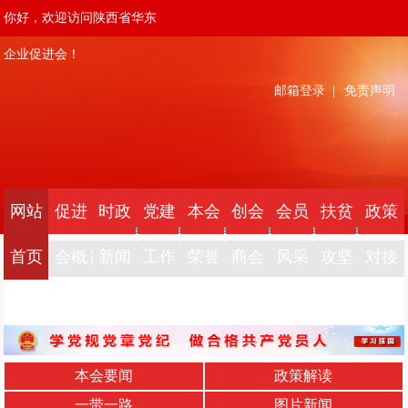
你好，欢迎访问陕西省华东
企业促进会！
邮箱登录
|
免责声明
网站
促进
时政
党建
本会
创会
会员
扶贫
政策
首页
会概
新闻
工作
荣誉
商会
风采
攻坚
对接
况
本会要闻
政策解读
一带一路
图片新闻