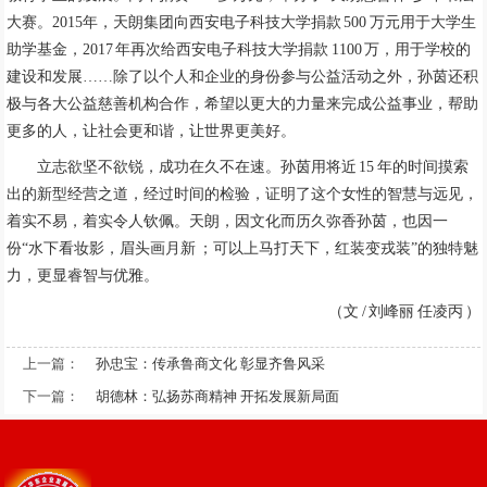
大赛。2015年，天朗集团向西安电子科技大学捐款 500 万元用于大学生
助学基金，2017 年再次给西安电子科技大学捐款 1100 万，用于学校的
建设和发展……除了以个人和企业的身份参与公益活动之外，孙茵还积
极与各大公益慈善机构合作，希望以更大的力量来完成公益事业，帮助
更多的人，让社会更和谐，让世界更美好。
立志欲坚不欲锐，成功在久不在速。孙茵用将近 15 年的时间摸索
出的新型经营之道，经过时间的检验，证明了这个女性的智慧与远见，
着实不易，着实令人钦佩。天朗，因文化而历久弥香孙茵，也因一
份“水下看妆影，眉头画月新 ；可以上马打天下，红装变戎装”的独特魅
力，更显睿智与优雅。
（文 / 刘峰丽 任凌丙 ）
上一篇：
孙忠宝：传承鲁商文化 彰显齐鲁风采
下一篇：
胡德林：弘扬苏商精神 开拓发展新局面