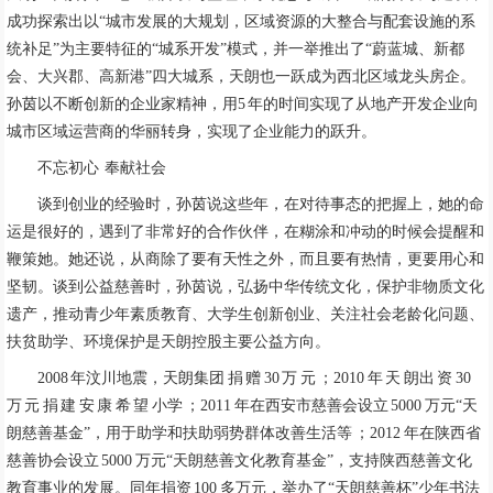
成功探索出以“城市发展的大规划，区域资源的大整合与配套设施的系
统补足”为主要特征的“城系开发”模式，并一举推出了“蔚蓝城、新都
会、大兴郡、高新港”四大城系，天朗也一跃成为西北区域龙头房企。
孙茵以不断创新的企业家精神，用5 年的时间实现了从地产开发企业向
城市区域运营商的华丽转身，实现了企业能力的跃升。
不忘初心 奉献社会
谈到创业的经验时，孙茵说这些年，在对待事态的把握上，她的命
运是很好的，遇到了非常好的合作伙伴，在糊涂和冲动的时候会提醒和
鞭策她。她还说，从商除了要有天性之外，而且要有热情，更要用心和
坚韧。谈到公益慈善时，孙茵说，弘扬中华传统文化，保护非物质文化
遗产，推动青少年素质教育、大学生创新创业、关注社会老龄化问题、
扶贫助学、环境保护是天朗控股主要公益方向。
2008 年汶川地震，天朗集团 捐 赠 30 万 元 ；2010 年 天 朗出 资 30
万 元 捐 建 安 康 希 望 小学 ；2011 年在西安市慈善会设立 5000 万元“天
朗慈善基金”，用于助学和扶助弱势群体改善生活等 ；2012 年在陕西省
慈善协会设立 5000 万元“天朗慈善文化教育基金”，支持陕西慈善文化
教育事业的发展。同年捐资 100 多万元，举办了“天朗慈善杯”少年书法