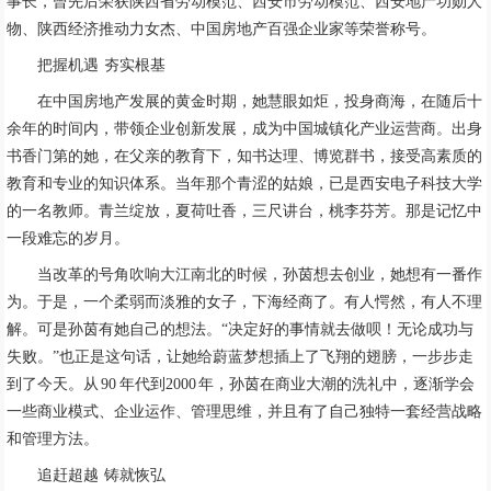
事长，曾先后荣获陕西省劳动模范、西安市劳动模范、西安地产功勋人
物、陕西经济推动力女杰、中国房地产百强企业家等荣誉称号。
把握机遇 夯实根基
在中国房地产发展的黄金时期，她慧眼如炬，投身商海，在随后十
余年的时间内，带领企业创新发展，成为中国城镇化产业运营商。出身
书香门第的她，在父亲的教育下，知书达理、博览群书，接受高素质的
教育和专业的知识体系。当年那个青涩的姑娘，已是西安电子科技大学
的一名教师。青兰绽放，夏荷吐香，三尺讲台，桃李芬芳。那是记忆中
一段难忘的岁月。
当改革的号角吹响大江南北的时候，孙茵想去创业，她想有一番作
为。于是，一个柔弱而淡雅的女子，下海经商了。有人愕然，有人不理
解。可是孙茵有她自己的想法。“决定好的事情就去做呗！无论成功与
失败。”也正是这句话，让她给蔚蓝梦想插上了飞翔的翅膀，一步步走
到了今天。从 90 年代到2000 年，孙茵在商业大潮的洗礼中，逐渐学会
一些商业模式、企业运作、管理思维，并且有了自己独特一套经营战略
和管理方法。
追赶超越 铸就恢弘