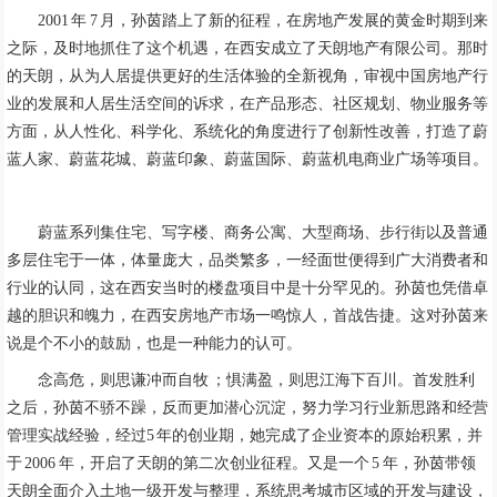
2001 年 7 月，孙茵踏上了新的征程，在房地产发展的黄金时期到来
之际，及时地抓住了这个机遇，在西安成立了天朗地产有限公司。那时
的天朗，从为人居提供更好的生活体验的全新视角，审视中国房地产行
业的发展和人居生活空间的诉求，在产品形态、社区规划、物业服务等
方面，从人性化、科学化、系统化的角度进行了创新性改善，打造了蔚
蓝人家、蔚蓝花城、蔚蓝印象、蔚蓝国际、蔚蓝机电商业广场等项目。
蔚蓝系列集住宅、写字楼、商务公寓、大型商场、步行街以及普通
多层住宅于一体，体量庞大，品类繁多，一经面世便得到广大消费者和
行业的认同，这在西安当时的楼盘项目中是十分罕见的。孙茵也凭借卓
越的胆识和魄力，在西安房地产市场一鸣惊人，首战告捷。这对孙茵来
说是个不小的鼓励，也是一种能力的认可。
念高危，则思谦冲而自牧 ；惧满盈，则思江海下百川。首发胜利
之后，孙茵不骄不躁，反而更加潜心沉淀，努力学习行业新思路和经营
管理实战经验，经过5 年的创业期，她完成了企业资本的原始积累，并
于 2006 年，开启了天朗的第二次创业征程。又是一个 5 年，孙茵带领
天朗全面介入土地一级开发与整理，系统思考城市区域的开发与建设，